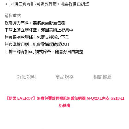
四排三鉤背扣x可調式肩帶，隨喜好自由調整
【關於「AFTEE先享後付」】
ATM付款
AFTEE先享後付是「在收到商品之後才付款」的支付方式。 讓您購物簡單
銷售重點
便利好安心！
１．簡單：不需註冊會員、不需綁卡、不需儲值。
親膚彈力布料，無痕素面舒適包覆
運送方式
２．便利：只要手機號碼，簡訊認證，即可結帳。
下厚上薄立體杯型，渾圓美胸上挺集中
３．安心：先確認商品／服務後，再付款。
全家付款取貨
無痕果凍軟膠條，包覆支撐減少下垂
每筆NT$90，滿NT$888(含以上)免運費
【「AFTEE先享後付」結帳流程】
無痕洗標印刷，肌膚零觸感敏感OUT
１．於結帳方式選擇「AFTEE先享後付」後，將跳轉至「AFTEE先享後付」
付款後全家取貨
四排三鉤背扣x可調式肩帶，隨喜好自由調整
結帳頁面，進行簡訊認證並確認金額後，即可完成結帳。
２．訂單成立數日內，您將收到繳費通知簡訊。
每筆NT$90，滿NT$888(含以上)免運費
３．收到繳費通知簡訊後14天內，點擊此簡訊中的連結，可透過四大超商／
ATM／網路銀行／等多元方式進行付款，方視為交易完成。
7-11付款取貨
※ 請注意：結帳手續完成當下不需立刻繳費，但若您需要取消訂單，請聯絡
詳細說明
商品規格
相關推薦
每筆NT$90，滿NT$1,000(含以上)免運費
購買商品的店家。未經商家同意取消之訂單仍視為有效，需透過AFTEE先享
後付繳納相關費用。
付款後7-11取貨
※ 交易是否成功請以「AFTEE先享後付 」之結帳頁面顯示為準，若有關於
是否繳費成功／繳費後需取消欲退款等相關疑問，請聯繫「AFTEE先享後付
每筆NT$90，滿NT$1,000(含以上)免運費
【伊柔 EVEROY】無痕包覆舒適裸肌無感無鋼圈 M-Q/2XL內衣
G218-11
客戶支援中心」
https://netprotections.freshdesk.com/support/home
奶糖膚
宅配
【注意事項】
１．透過由恩沛科技股份有限公司提供之「AFTEE先享後付」服務完成之交
每筆NT$90，滿NT$1,000(含以上)免運費
易，需依本服務之必要範圍內提供個人資料，並將交易相關給付款項請求債
權轉讓予恩沛科技股份有限公司。
Global Shipping
查看運費