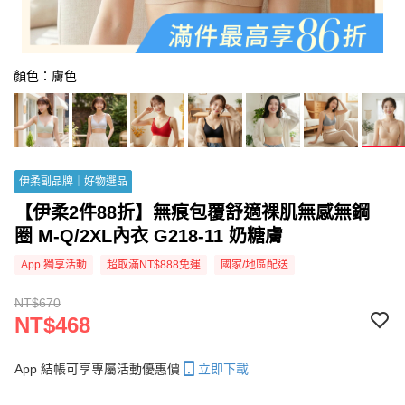
顏色：膚色
伊柔副品牌｜好物選品
【伊柔2件88折】無痕包覆舒適裸肌無感無鋼
圈 M-Q/2XL內衣 G218-11 奶糖膚
App 獨享活動
超取滿NT$888免運
國家/地區配送
NT$670
NT$468
App 結帳可享專屬活動優惠價
立即下載