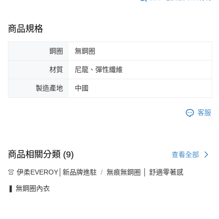
商品規格
鋼圈
無鋼圈
材質
尼龍、彈性纖維
製造產地
中國
客服
商品相關分類 (9)
查看全部
👚 伊柔EVEROY│新品牌進駐
無痕無鋼圈 │ 舒適零著感
❚ 無鋼圈內衣