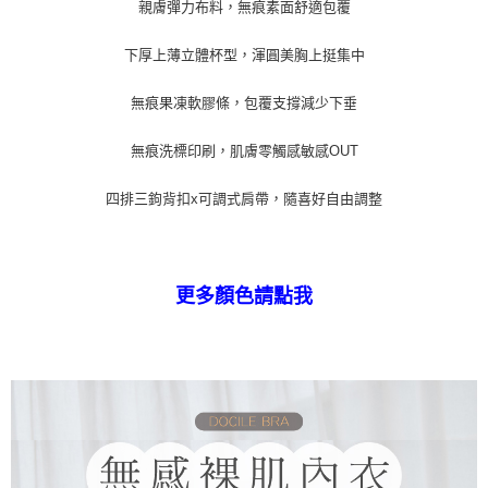
２．關於個人資料處理事宜，請瀏覽以下網址：
親膚彈力布料，無痕素面舒適包覆
https://aftee.tw/terms/#terms3
３．未成年的使用者請事先徵得法定代理人或監護人之同意方可使用
下厚上薄立體杯型，渾圓美胸上挺集中
「AFTEE先享後付」，若未經同意申辦者引起之損失，本公司不負相關責
任。
４．使用「AFTEE先享後付」時，將依據個別帳號之用戶狀況，依本公司即
無痕果凍軟膠條，包覆支撐減少下垂
時審查核予不同之上限額度；若仍有額度不足之情形，本公司將視審查結果
請求用戶進行身份認證。
無痕洗標印刷，肌膚零觸感敏感OUT
５．嚴禁一人註冊多個帳號或使用他人資訊註冊。若發現惡意使用之情形，
恩沛科技股份有限公司將有權停止該用戶之使用額度並採取法律行動。
四排三鉤背扣x可調式肩帶，隨喜好自由調整
更多顏色請點我