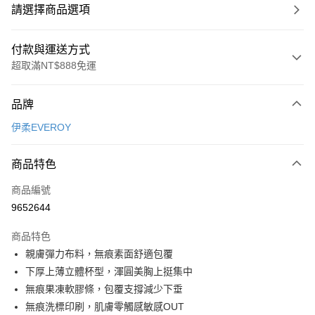
請選擇商品選項
付款與運送方式
超取滿NT$888免運
付款方式
品牌
信用卡一次付款
伊柔EVEROY
超商取貨付款
商品特色
LINE Pay
商品編號
Apple Pay
9652644
街口支付
商品特色
悠遊付
親膚彈力布料，無痕素面舒適包覆
全盈+PAY
下厚上薄立體杯型，渾圓美胸上挺集中
無痕果凍軟膠條，包覆支撐減少下垂
AFTEE先享後付
無痕洗標印刷，肌膚零觸感敏感OUT
相關說明