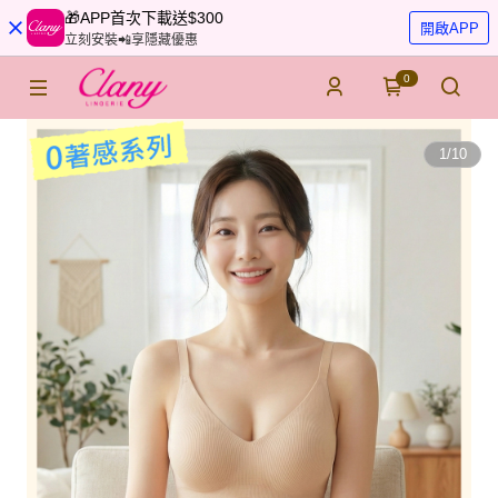
🎁APP首次下載送$300
開啟APP
立刻安裝📲享隱藏優惠
0
1
/
10