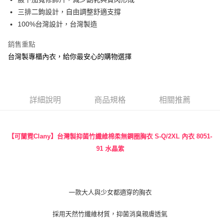
【關於「AFTEE先享後付」】
ATM付款
AFTEE先享後付是「在收到商品之後才付款」的支付方式。 讓您購物簡單
三排二鉤設計，自由調整舒適支撐
便利好安心！
100%台灣設計，台灣製造
１．簡單：不需註冊會員、不需綁卡、不需儲值。
運送方式
２．便利：只要手機號碼，簡訊認證，即可結帳。
銷售重點
３．安心：先確認商品／服務後，再付款。
全家付款取貨
台灣製專櫃內衣，給你最安心的購物選擇
每筆NT$90，滿NT$888(含以上)免運費
【「AFTEE先享後付」結帳流程】
１．於結帳方式選擇「AFTEE先享後付」後，將跳轉至「AFTEE先享後付」
付款後全家取貨
結帳頁面，進行簡訊認證並確認金額後，即可完成結帳。
２．訂單成立數日內，您將收到繳費通知簡訊。
每筆NT$90，滿NT$888(含以上)免運費
３．收到繳費通知簡訊後14天內，點擊此簡訊中的連結，可透過四大超商／
詳細說明
商品規格
相關推薦
ATM／網路銀行／等多元方式進行付款，方視為交易完成。
7-11付款取貨
※ 請注意：結帳手續完成當下不需立刻繳費，但若您需要取消訂單，請聯絡
每筆NT$90，滿NT$1,000(含以上)免運費
購買商品的店家。未經商家同意取消之訂單仍視為有效，需透過AFTEE先享
後付繳納相關費用。
【可蘭霓Clany】台灣製抑菌竹纖維棉柔無鋼圈胸衣 S-Q/2XL 內衣
8051-
付款後7-11取貨
※ 交易是否成功請以「AFTEE先享後付 」之結帳頁面顯示為準，若有關於
91 水晶紫
是否繳費成功／繳費後需取消欲退款等相關疑問，請聯繫「AFTEE先享後付
每筆NT$90，滿NT$1,000(含以上)免運費
客戶支援中心」
https://netprotections.freshdesk.com/support/home
宅配
【注意事項】
１．透過由恩沛科技股份有限公司提供之「AFTEE先享後付」服務完成之交
每筆NT$90，滿NT$1,000(含以上)免運費
一款大人與少女都適穿的胸衣
易，需依本服務之必要範圍內提供個人資料，並將交易相關給付款項請求債
權轉讓予恩沛科技股份有限公司。
Global Shipping
查看運費
採用天然竹纖維材質，抑菌消臭親膚透氣
２．關於個人資料處理事宜，請瀏覽以下網址：