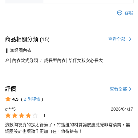
客服
商品相關分類 (15)
查看全部
❚ 無鋼圈內衣
🔎│內衣款式分類
成長型內衣│陪伴女孩安心長大
評價
查看全部
4.5
(
2
則評價
)
c****5
2026/04/17
|
L
這款胸衣真的是太舒適了，竹纖維的材質讓皮膚感覺非常清爽，無
鋼圈設計也讓動作更加自在，值得擁有！