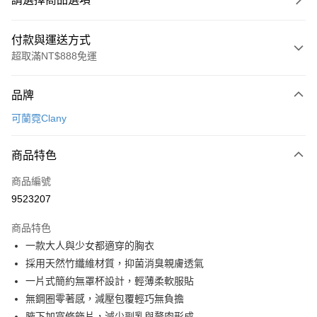
付款與運送方式
超取滿NT$888免運
付款方式
品牌
信用卡一次付款
可蘭霓Clany
超商取貨付款
商品特色
LINE Pay
商品編號
Apple Pay
9523207
街口支付
商品特色
悠遊付
一款大人與少女都適穿的胸衣
全盈+PAY
採用天然竹纖維材質，抑菌消臭親膚透氣
一片式簡約無罩杯設計，輕薄柔軟服貼
AFTEE先享後付
無鋼圈零著感，減壓包覆輕巧無負擔
相關說明
腋下加寬修飾片，減少副乳與贅肉形成