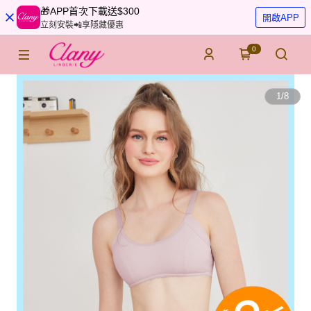
🎁APP首次下載送$300
開啟APP
立刻安裝📲享隱藏優惠
0
1
/
8