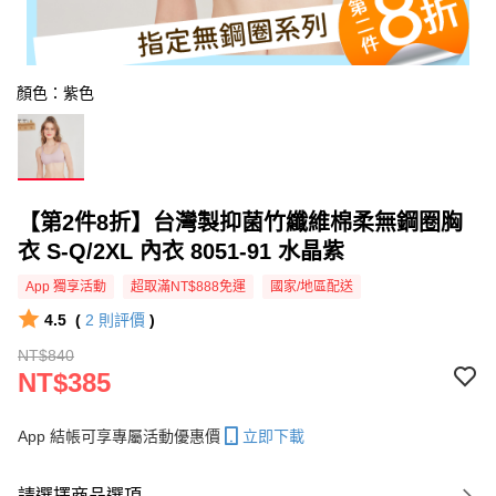
顏色：紫色
【第2件8折】台灣製抑菌竹纖維棉柔無鋼圈胸
衣 S-Q/2XL 內衣 8051-91 水晶紫
App 獨享活動
超取滿NT$888免運
國家/地區配送
4.5
(
2
則評價
)
NT$840
NT$385
App 結帳可享專屬活動優惠價
立即下載
請選擇商品選項