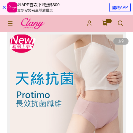
🎁APP首次下載送$300
開啟APP
立刻安裝📲享隱藏優惠
0
1
/
9