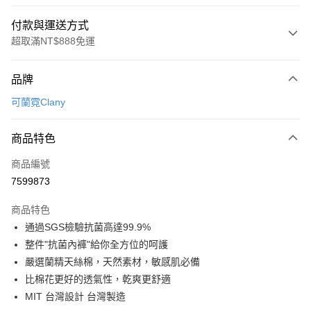
付款與運送方式
超取滿NT$888免運
付款方式
品牌
信用卡一次付款
可蘭霓Clany
超商取貨付款
商品特色
LINE Pay
商品編號
Apple Pay
7599873
街口支付
商品特色
悠遊付
通過SGS檢驗抗菌高達99.9%
全盈+PAY
整件"抗菌內褲"給你全方位的呵護
嚴選蘭精天絲棉，天然素材，敏感肌必備
AFTEE先享後付
比棉花更好的透氣性，乾爽更舒適
相關說明
MIT 台灣設計 台灣製造
【關於「AFTEE先享後付」】
ATM付款