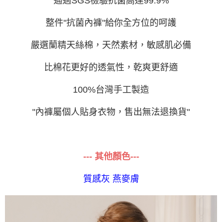
通過SGS檢驗抗菌高達99.9%
３．未成年的使用者請事先徵得法定代理人或監護人之同意方可使用
「AFTEE先享後付」，若未經同意申辦者引起之損失，本公司不負相關責
任。
整件"抗菌內褲"給你全方位的呵護
４．使用「AFTEE先享後付」時，將依據個別帳號之用戶狀況，依本公司即
時審查核予不同之上限額度；若仍有額度不足之情形，本公司將視審查結果
嚴選蘭精天絲棉，天然素材，敏感肌必備
請求用戶進行身份認證。
５．嚴禁一人註冊多個帳號或使用他人資訊註冊。若發現惡意使用之情形，
恩沛科技股份有限公司將有權停止該用戶之使用額度並採取法律行動。
比棉花更好的透氣性，乾爽更舒適
100%台灣手工製造
"內褲屬個人貼身衣物，售出無法退換貨"
--- 其他顏色---
質感灰
燕麥膚