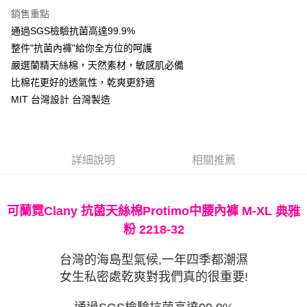
AFTEE先享後付是「在收到商品之後才付款」的支付方式。 讓您購物簡單
銷售重點
便利好安心！
１．簡單：不需註冊會員、不需綁卡、不需儲值。
通過SGS檢驗抗菌高達99.9%
運送方式
２．便利：只要手機號碼，簡訊認證，即可結帳。
整件"抗菌內褲"給你全方位的呵護
３．安心：先確認商品／服務後，再付款。
全家付款取貨
嚴選蘭精天絲棉，天然素材，敏感肌必備
每筆NT$90，滿NT$888(含以上)免運費
【「AFTEE先享後付」結帳流程】
比棉花更好的透氣性，乾爽更舒適
１．於結帳方式選擇「AFTEE先享後付」後，將跳轉至「AFTEE先享後付」
付款後全家取貨
MIT 台灣設計 台灣製造
結帳頁面，進行簡訊認證並確認金額後，即可完成結帳。
２．訂單成立數日內，您將收到繳費通知簡訊。
每筆NT$90，滿NT$888(含以上)免運費
３．收到繳費通知簡訊後14天內，點擊此簡訊中的連結，可透過四大超商／
ATM／網路銀行／等多元方式進行付款，方視為交易完成。
7-11付款取貨
※ 請注意：結帳手續完成當下不需立刻繳費，但若您需要取消訂單，請聯絡
詳細說明
相關推薦
每筆NT$90，滿NT$1,000(含以上)免運費
購買商品的店家。未經商家同意取消之訂單仍視為有效，需透過AFTEE先享
後付繳納相關費用。
付款後7-11取貨
※ 交易是否成功請以「AFTEE先享後付 」之結帳頁面顯示為準，若有關於
是否繳費成功／繳費後需取消欲退款等相關疑問，請聯繫「AFTEE先享後付
每筆NT$90，滿NT$1,000(含以上)免運費
可蘭霓Clany 抗菌天絲棉Protimo中腰內褲 M-XL
典雅
客戶支援中心」
https://netprotections.freshdesk.com/support/home
粉 2218-32
宅配
【注意事項】
１．透過由恩沛科技股份有限公司提供之「AFTEE先享後付」服務完成之交
每筆NT$90，滿NT$1,000(含以上)免運費
台灣的海島型氣候,一年四季都潮濕
易，需依本服務之必要範圍內提供個人資料，並將交易相關給付款項請求債
權轉讓予恩沛科技股份有限公司。
Global Shipping
查看運費
女生私密處乾爽對我們真的很重要!
２．關於個人資料處理事宜，請瀏覽以下網址：
https://aftee.tw/terms/#terms3