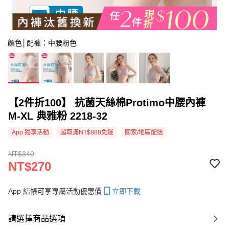
顏色│配褲：中腰粉色
【2件折100】 抗菌天絲棉Protimo中腰內褲
M-XL 典雅粉 2218-32
App 獨享活動
超取滿NT$888免運
國家/地區配送
NT$340
NT$270
App 結帳可享專屬活動優惠價
立即下載
請選擇商品選項