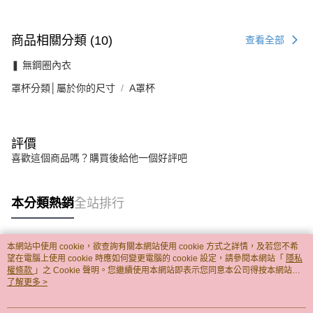
商品相關分類 (10)
查看全部
❚ 無鋼圈內衣
罩杯分類│屬於你的尺寸
A罩杯
評價
喜歡這個商品嗎？購買後給他一個好評吧
本分類熱銷
全站排行
本網站中使用 cookie，欲查詢有關本網站使用 cookie 方式之詳情，及若您不希
熱門標籤
望在電腦上使用 cookie 時應如何變更電腦的 cookie 設定，請參閱本網站「
隱私
權條款
」之 Cookie 聲明。您繼續使用本網站即表示您同意本公司得按本網站使
用條款之 Cookie 聲明使用 cookie。
了解更多 >