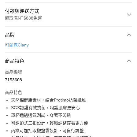
付款與運送方式
超取滿NT$888免運
付款方式
品牌
信用卡一次付款
可蘭霓Clany
超商取貨付款
商品特色
LINE Pay
商品編號
Apple Pay
7153608
街口支付
商品特色
悠遊付
天然棉健康素材，結合Protimo抗菌纖維
全盈+PAY
SGS認證有效抗菌，呵護肌膚更安心
罩杯通過透氣測試，穿著不悶熱
AFTEE先享後付
可調節式三扣設計，輕鬆調整穿著更方便
相關說明
內襯可加抽取襯墊袋設計，可自行調整
【關於「AFTEE先享後付」】
ATM付款