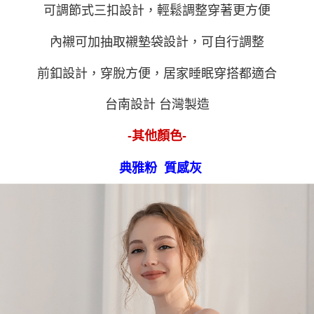
３．未成年的使用者請事先徵得法定代理人或監護人之同意方可使用
可調節式三扣設計，輕鬆調整穿著更方便
「AFTEE先享後付」，若未經同意申辦者引起之損失，本公司不負相關責
任。
內襯可加抽取襯墊袋設計，可自行調整
４．使用「AFTEE先享後付」時，將依據個別帳號之用戶狀況，依本公司即
時審查核予不同之上限額度；若仍有額度不足之情形，本公司將視審查結果
請求用戶進行身份認證。
前釦設計，穿脫方便，居家睡眠穿搭都適合
５．嚴禁一人註冊多個帳號或使用他人資訊註冊。若發現惡意使用之情形，
恩沛科技股份有限公司將有權停止該用戶之使用額度並採取法律行動。
台南設計 台灣製造
-其他顏色-
典雅粉
質感灰