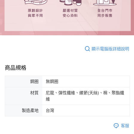
顯示電腦版詳細說明
商品規格
鋼圈
無鋼圈
材質
尼龍、彈性纖維、縲縈(天絲)、棉、聚酯纖
維
製造產地
台灣
客服