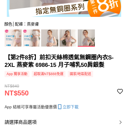
顏色│配褲：燕麥膚
【第2件8折】前扣天絲棉透氣無鋼圈內衣S-
2XL 燕麥紫 6986-15 月子哺乳50肩銀髮
App 獨享活動
超取滿NT$888免運
國家/地區配送
NT$840
NT$550
App 結帳可享專屬活動優惠價
立即下載
請選擇商品選項