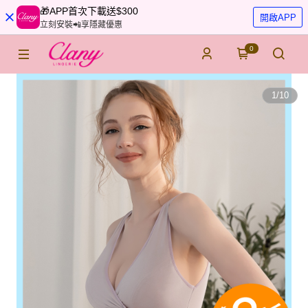
🎁APP首次下載送$300
開啟APP
立刻安裝📲享隱藏優惠
0
1
/
10