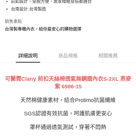
AFTEE先享後付是「在收到商品之後才付款」的支付方式。 讓您購物簡單
前釦設計，穿脫方便，居家睡眠穿搭都適合
便利好安心！
台南設計 台灣製造
１．簡單：不需註冊會員、不需綁卡、不需儲值。
運送方式
２．便利：只要手機號碼，簡訊認證，即可結帳。
銷售重點
３．安心：先確認商品／服務後，再付款。
全家付款取貨
台灣製專櫃內衣，給你最安心的購物選擇
每筆NT$90，滿NT$888(含以上)免運費
【「AFTEE先享後付」結帳流程】
１．於結帳方式選擇「AFTEE先享後付」後，將跳轉至「AFTEE先享後付」
付款後全家取貨
結帳頁面，進行簡訊認證並確認金額後，即可完成結帳。
２．訂單成立數日內，您將收到繳費通知簡訊。
每筆NT$90，滿NT$888(含以上)免運費
３．收到繳費通知簡訊後14天內，點擊此簡訊中的連結，可透過四大超商／
詳細說明
商品規格
相關推薦
ATM／網路銀行／等多元方式進行付款，方視為交易完成。
7-11付款取貨
※ 請注意：結帳手續完成當下不需立刻繳費，但若您需要取消訂單，請聯絡
每筆NT$90，滿NT$1,000(含以上)免運費
購買商品的店家。未經商家同意取消之訂單仍視為有效，需透過AFTEE先享
後付繳納相關費用。
可蘭霓Clany 前扣天絲棉透氣無鋼圈內衣S-2XL 燕麥
付款後7-11取貨
※ 交易是否成功請以「AFTEE先享後付 」之結帳頁面顯示為準，若有關於
紫 6986-15
是否繳費成功／繳費後需取消欲退款等相關疑問，請聯繫「AFTEE先享後付
每筆NT$90，滿NT$1,000(含以上)免運費
客戶支援中心」
https://netprotections.freshdesk.com/support/home
天然棉健康素材，結合Protimo抗菌纖維
宅配
【注意事項】
１．透過由恩沛科技股份有限公司提供之「AFTEE先享後付」服務完成之交
每筆NT$90，滿NT$1,000(含以上)免運費
SGS認證有效抗菌，呵護肌膚更安心
易，需依本服務之必要範圍內提供個人資料，並將交易相關給付款項請求債
權轉讓予恩沛科技股份有限公司。
Global Shipping
查看運費
罩杯通過透氣測試，穿著不悶熱
２．關於個人資料處理事宜，請瀏覽以下網址：
https://aftee.tw/terms/#terms3