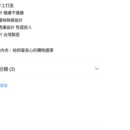
手工打造
紗 親膚不搔癢
蕾絲無痕設計
透膚設計 性感迷人
享後付
計 台灣製造
FTEE先享後付」】
先享後付是「在收到商品之後才付款」的支付方式。 讓您購物簡單
櫃內衣，給妳最安心的購物選擇
心！
：不需註冊會員、不需綁卡、不需儲值。
：只要手機號碼，簡訊認證，即可結帳。
類 (3)
：先確認商品／服務後，再付款。
取貨
款式分類
蕾絲內褲 │ 低敏蕾絲舒適不搔癢
EE先享後付」結帳流程】
客服
0，滿NT$888(含以上)免運費
方式選擇「AFTEE先享後付」後，將跳轉至「AFTEE先享後
款式分類
透氣保養內褲│呵護妳的私密肌
頁面，進行簡訊認證並確認金額後，即可完成結帳。
家取貨
成立數日內，您將收到繳費通知簡訊。
款式分類
無痕內褲│透氣包臀完美貼合
費通知簡訊後14天內，點擊此簡訊中的連結，可透過四大超商
0，滿NT$888(含以上)免運費
網路銀行／等多元方式進行付款，方視為交易完成。
：結帳手續完成當下不需立刻繳費，但若您需要取消訂單，請聯
取貨
的店家。未經商家同意取消之訂單仍視為有效，需透過AFTEE
繳納相關費用。
0，滿NT$1,000(含以上)免運費
否成功請以「AFTEE先享後付 」之結帳頁面顯示為準，若有關於