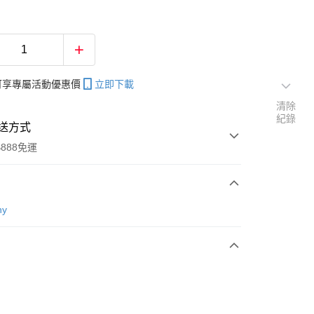
帳可享專屬活動優惠價
立即下載
清除
紀錄
送方式
888免運
次付款
ny
付款