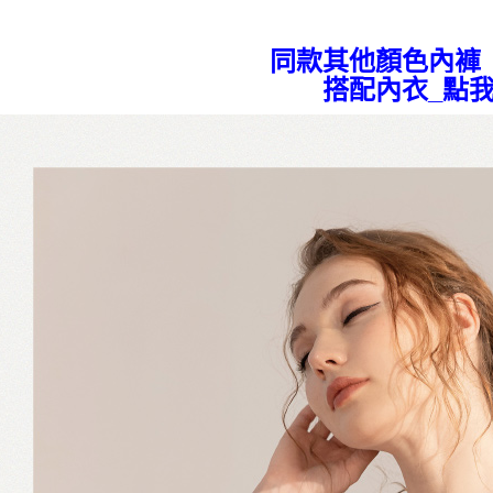
同款其他顏色內褲
搭配內衣_點