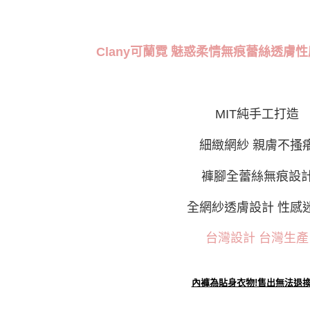
是否繳費成
付款後7-1
付客戶支
每筆NT$9
【注意事
Clany可蘭霓 魅惑柔情無痕蕾絲透膚性
宅配
１．透過由
交易，需
每筆NT$9
求債權轉
２．關於
Global Shi
https://aft
MIT純手工打造
３．未成
「AFTE
細緻網紗 親膚不搔
任。
４．使用「
即時審查
褲腳全蕾絲無痕設
結果請求
５．嚴禁
全網紗透膚設計 性感
形，恩沛
動。
台灣設計 台灣生產
內褲為貼身衣物!售出無法退