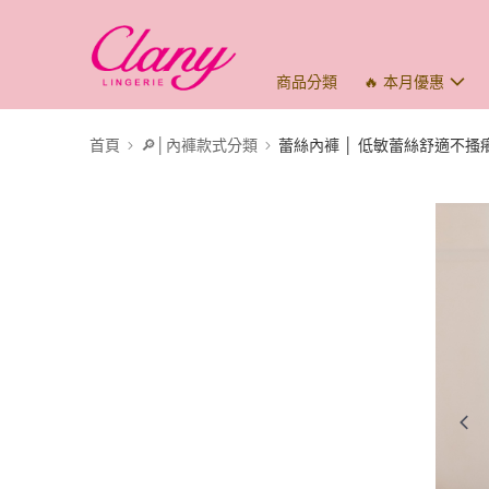
商品分類
🔥 本月優惠
首頁
🔎│內褲款式分類
蕾絲內褲 │ 低敏蕾絲舒適不搔