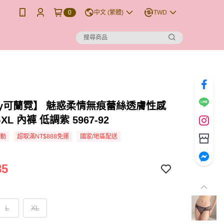
0
中文 (繁體)
TWD
any可蘭霓】 魅惑柔情無痕蕾絲透膚性感
XL 內褲 低調紫 5967-92
活動
超取滿NT$888免運
國家/地區配送
85
L
XL