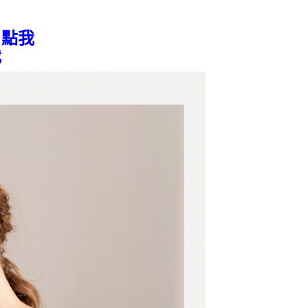
_點我
我