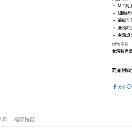
MIT純
悠遊付
細緻網
褲腳全
全盈+PAY
全網紗
AFTEE先
台灣設
相關說明
銷售重點
【關於「A
ATM付款
AFTEE
台灣製專
便利好安
１．簡單
２．便利
運送方式
商品相關分
３．安心
全家付款
🔎│內褲
【「AFT
分享
每筆NT$9
１．於結帳
🔎│內褲
付」結帳
付款後全
２．訂單
🔎│內褲
３．收到繳
每筆NT$9
／ATM／
※ 請注意
7-11付款
說明
相關推薦
絡購買商品
先享後付
每筆NT$9
※ 交易是