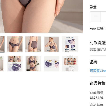
數量
App 結
付款與運
超取滿NT$
付款方式
品牌
信用卡一
可蘭霓Cla
超商取貨
商品特色
LINE Pay
商品編號
Apple Pay
6673429
商品特色
街口支付