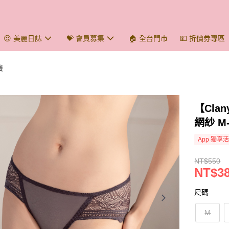
😍 美麗日誌
💝 會員募集
🏠 全台門市
💵 折價券專區
癢
【Cl
網紗 M-
App 獨享
NT$550
NT$3
尺碼
M