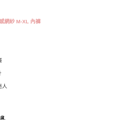
功／繳費後需取消欲退款等相關疑問，請聯繫「AFTEE先享後
1取貨
援中心」
https://netprotections.freshdesk.com/support/home
0，滿NT$1,000(含以上)免運費
項】
感網紗 M-XL 內褲
恩沛科技股份有限公司提供之「AFTEE先享後付」服務完成之
依本服務之必要範圍內提供個人資料，並將交易相關給付款項請
0，滿NT$1,000(含以上)免運費
讓予恩沛科技股份有限公司。
個人資料處理事宜，請瀏覽以下網址：
pping
查看運費
ee.tw/terms/#terms3
年的使用者請事先徵得法定代理人或監護人之同意方可使用
E先享後付」，若未經同意申辦者引起之損失，本公司不負相關責
癢
AFTEE先享後付」時，將依據個別帳號之用戶狀況，依本公司
核予不同之上限額度；若仍有額度不足之情形，本公司將視審查
計
用戶進行身份認證。
一人註冊多個帳號或使用他人資訊註冊。若發現惡意使用之情
迷人
科技股份有限公司將有權停止該用戶之使用額度並採取法律行
換貨