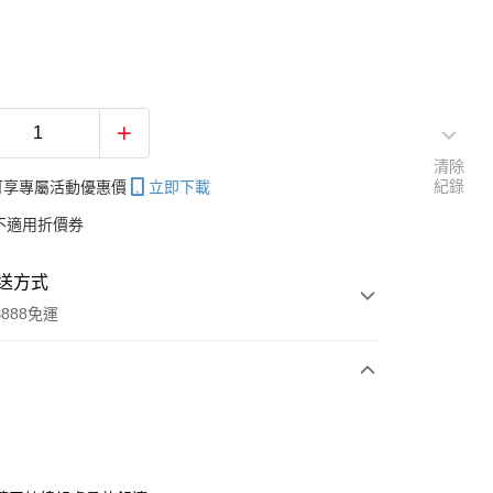
清除
紀錄
帳可享專屬活動優惠價
立即下載
不適用折價券
送方式
888免運
次付款
付款