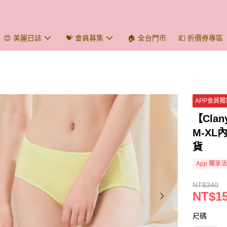
😍 美麗日誌
💝 會員募集
🏠 全台門市
💵 折價券專區
APP會員
【Cl
M-XL
貨
App 獨享
NT$340
NT$1
尺碼