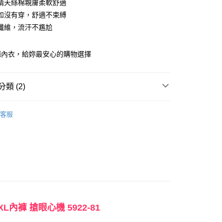
精天絲棉親膚柔軟舒適
如沒有穿，舒適不束縛
纖維，流汗不尷尬
櫃內衣，給妳最安心的購物選擇
類 (2)
享後付
款式分類
透氣保養內褲│呵護妳的私密肌
FTEE先享後付」】
客服
𝙚𝙩❯最後尺寸$99起】
先享後付是「在收到商品之後才付款」的支付方式。 讓您購物簡單
心！
：不需註冊會員、不需綁卡、不需儲值。
：只要手機號碼，簡訊認證，即可結帳。
：先確認商品／服務後，再付款。
取貨
EE先享後付」結帳流程】
0，滿NT$888(含以上)免運費
方式選擇「AFTEE先享後付」後，將跳轉至「AFTEE先享後
頁面，進行簡訊認證並確認金額後，即可完成結帳。
家取貨
成立數日內，您將收到繳費通知簡訊。
內褲 搶眼心機 5922-81
費通知簡訊後14天內，點擊此簡訊中的連結，可透過四大超商
0，滿NT$888(含以上)免運費
網路銀行／等多元方式進行付款，方視為交易完成。