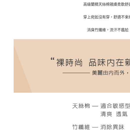
※ 請注意
高級蘭精天絲棉親膚柔軟舒
7-11付款
絡購買商品
先享後付
每筆NT$9
穿上宛如沒有穿，舒適不束
※ 交易是
是否繳費成
付款後7-1
消臭竹纖維，流汗不尷尬
付客戶支
每筆NT$9
【注意事
宅配
１．透過由
交易，需
每筆NT$9
求債權轉
２．關於
Global Shi
https://aft
３．未成
「AFTE
任。
４．使用「
即時審查
結果請求
５．嚴禁
形，恩沛
動。