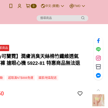
0
中文 (繁體)
TWD
獨家商品
any可蘭霓】潤膚消臭天絲棉竹纖維透氣
內褲 搶眼心機 5922-81 特惠商品無法退
活動
超取滿NT$888免運
國家/地區配送
50