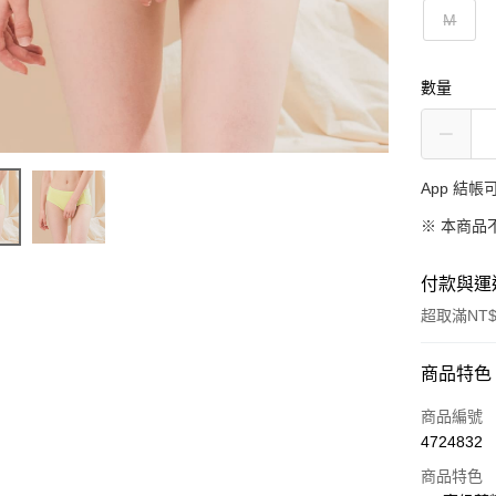
M
數量
App 結
※ 本商品
付款與運
超取滿NT$
付款方式
商品特色
信用卡一
商品編號
4724832
超商取貨
商品特色
LINE Pay