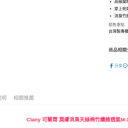
高級蘭
穿上宛
Apple Pay
消臭竹
街口支付
銷售重點
台灣製專
悠遊付
全盈+PAY
商品相關分
AFTEE先
相關說明
🔎│內褲
【關於「A
分享
ATM付款
【𝙊𝙪𝙩
AFTEE
便利好安
１．簡單
２．便利
運送方式
３．安心
說明
相關推薦
全家付款
【「AFT
每筆NT$9
１．於結帳
付」結帳
付款後全
２．訂單
Clany 可蘭霓 潤膚消臭天絲棉竹纖維透氣M-XL
３．收到繳
每筆NT$9
／ATM／