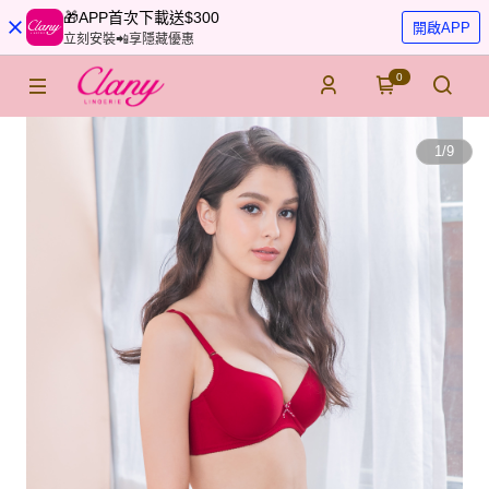
🎁APP首次下載送$300
開啟APP
立刻安裝📲享隱藏優惠
0
1
/
9