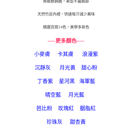
無痕軟鋼圈，美型不露痕跡
２．關於個人資料處理事宜，請瀏覽以下網址：
https://aftee.tw/terms/#terms3
天然竹炭內裡，快速吸汗減少異味
３．未成年的使用者請事先徵得法定代理人或監護人之同意方可使用
「AFTEE先享後付」，若未經同意申辦者引起之損失，本公司不負相關責
任。
精選百搭14色，美學多新色
４．使用「AFTEE先享後付」時，將依據個別帳號之用戶狀況，依本公司即
時審查核予不同之上限額度；若仍有額度不足之情形，本公司將視審查結果
──更多顏色──
請求用戶進行身份認證。
５．嚴禁一人註冊多個帳號或使用他人資訊註冊。若發現惡意使用之情形，
恩沛科技股份有限公司將有權停止該用戶之使用額度並採取法律行動。
小麥膚
卡其膚
浪漫紫
沉靜灰
月光黃
甜心粉
丁香紫
星河黑
海軍藍
晴空藍
月光藍
芭比粉
玫瑰紅
胭脂紅
珍珠灰
甜杏黃