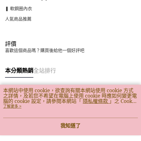
❚ 軟鋼圈內衣
人氣商品推薦
評價
喜歡這個商品嗎？購買後給他一個好評吧
本分類熱銷
全站排行
本網站中使用 cookie，欲查詢有關本網站使用 cookie 方式
熱門標籤
之詳情，及若您不希望在電腦上使用 cookie 時應如何變更電
腦的 cookie 設定，請參閱本網站「
隱私權條款
」之 Cookie
聲明。您繼續使用本網站即表示您同意本公司得按本網站使
了解更多 >
用條款之 Cookie 聲明使用 cookie。
我知道了