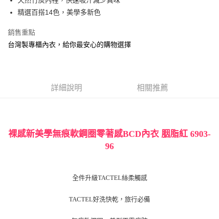
天然竹炭內裡，快速吸汗減少異味
相關說明
精選百搭14色，美學多新色
【關於「AFTEE先享後付」】
ATM付款
AFTEE先享後付是「在收到商品之後才付款」的支付方式。 讓您購物簡單
銷售重點
便利好安心！
１．簡單：不需註冊會員、不需綁卡、不需儲值。
台灣製專櫃內衣，給你最安心的購物選擇
運送方式
２．便利：只要手機號碼，簡訊認證，即可結帳。
３．安心：先確認商品／服務後，再付款。
全家付款取貨
每筆NT$90，滿NT$888(含以上)免運費
【「AFTEE先享後付」結帳流程】
１．於結帳方式選擇「AFTEE先享後付」後，將跳轉至「AFTEE先享後付」
詳細說明
相關推薦
付款後全家取貨
結帳頁面，進行簡訊認證並確認金額後，即可完成結帳。
２．訂單成立數日內，您將收到繳費通知簡訊。
每筆NT$90，滿NT$888(含以上)免運費
３．收到繳費通知簡訊後14天內，點擊此簡訊中的連結，可透過四大超商／
ATM／網路銀行／等多元方式進行付款，方視為交易完成。
7-11付款取貨
※ 請注意：結帳手續完成當下不需立刻繳費，但若您需要取消訂單，請聯絡
裸感新美學無痕軟鋼圈零著感BCD內衣 胭脂紅 6903-
每筆NT$90，滿NT$1,000(含以上)免運費
購買商品的店家。未經商家同意取消之訂單仍視為有效，需透過AFTEE先享
96
後付繳納相關費用。
付款後7-11取貨
※ 交易是否成功請以「AFTEE先享後付 」之結帳頁面顯示為準，若有關於
是否繳費成功／繳費後需取消欲退款等相關疑問，請聯繫「AFTEE先享後付
每筆NT$90，滿NT$1,000(含以上)免運費
客戶支援中心」
https://netprotections.freshdesk.com/support/home
全件升級TACTEL絲柔觸感
宅配
【注意事項】
TACTEL好洗快乾，旅行必備
１．透過由恩沛科技股份有限公司提供之「AFTEE先享後付」服務完成之交
每筆NT$90，滿NT$1,000(含以上)免運費
易，需依本服務之必要範圍內提供個人資料，並將交易相關給付款項請求債
權轉讓予恩沛科技股份有限公司。
Global Shipping
查看運費