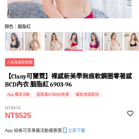
顏色：胭脂紅
人氣無痕軟鋼圈
【Clany可蘭霓】裸感新美學無痕軟鋼圈零著感
BCD內衣 胭脂紅 6903-96
App 獨享活動
超取滿NT$888免運
國家/地區配送
NT$670
NT$525
App 結帳可享專屬活動優惠價
立即下載