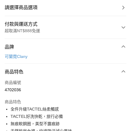
請選擇商品選項
付款與運送方式
超取滿NT$888免運
付款方式
品牌
信用卡一次付款
可蘭霓Clany
超商取貨付款
商品特色
LINE Pay
商品編號
Apple Pay
4702036
街口支付
商品特色
悠遊付
全件升級TACTEL絲柔觸感
全盈+PAY
TACTEL好洗快乾，旅行必備
無痕軟鋼圈，美型不露痕跡
AFTEE先享後付