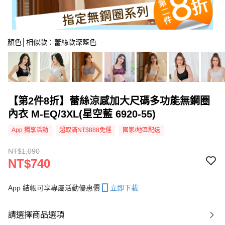
顏色│相似款：蕾絲款深藍色
【第2件8折】蕾絲涼感加大尺碼多功能無鋼圈
內衣 M-EQ/3XL(星空藍 6920-55)
App 獨享活動
超取滿NT$888免運
國家/地區配送
NT$1,090
NT$740
App 結帳可享專屬活動優惠價
立即下載
請選擇商品選項