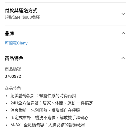
付款與運送方式
超取滿NT$888免運
付款方式
品牌
信用卡一次付款
可蘭霓Clany
超商取貨付款
商品特色
LINE Pay
商品編號
Apple Pay
3700972
街口支付
商品特色
悠遊付
絕美蕾絲設計：微露性感的時尚內搭
全盈+PAY
24H全方位穿著：居家、休閒、運動 一件搞定
涼爽纖維：告別悶熱，讓胸部自在呼吸
AFTEE先享後付
固定式罩杯：機洗不跑位，解放雙手超省心
相關說明
M-3XL 全尺碼包容：大胸女孩的舒適救星
【關於「AFTEE先享後付」】
ATM付款