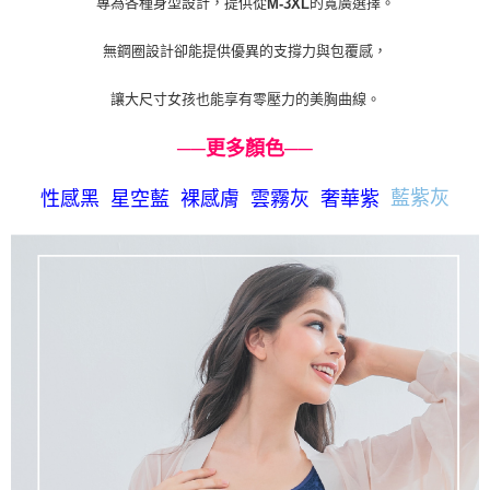
專為各種身型設計，提供從
的寬廣選擇。
M-3XL
無鋼圈設計卻能提供優異的支撐力與包覆感，
讓大尺寸女孩也能享有零壓力的美胸曲線。
──更多顏色
──
藍紫灰
性感黑
星空藍
裸感膚
雲霧灰
奢華紫