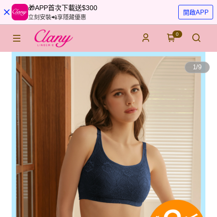
🎁APP首次下載送$300
開啟APP
立刻安裝📲享隱藏優惠
0
1
/
9