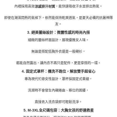
３．未成年的使用者請事先徵得法定代理人或監護人之同意方可使用
「AFTEE先享後付」，若未經同意申辦者引起之損失，本公司不負相關責
內裡採用高效
，能快速吸收汗水並排出熱氣。
涼感排汗材質
任。
４．使用「AFTEE先享後付」時，將依據個別帳號之用戶狀況，依本公司即
即使在潮濕悶熱的氣候下，依然能保持乾爽透氣，是夏天必備的抗暑神隊
時審查核予不同之上限額度；若仍有額度不足之情形，本公司將視審查結果
友。
請求用戶進行身份認證。
５．嚴禁一人註冊多個帳號或使用他人資訊註冊。若發現惡意使用之情形，
3. 絕美蕾絲設計：微露性感的時尚內搭
恩沛科技股份有限公司將有權停止該用戶之使用額度並採取法律行動。
細緻的蕾絲杯面設計，展現優雅女人味。
無論是搭配低胸外衣還是一般襯衫，
都能自然露出，讓內衣不再只是配件，更是穿搭的一環。
4. 固定式罩杯：機洗不跑位，解放雙手超省心
專為現代忙碌女性設計，罩杯採固定式車縫，
洗滌時不會發生內襯捲曲、移位的困擾，
直接丟入洗衣袋即可輕鬆洗淨。
5. M-3XL全尺碼包容：大胸女孩的舒適救星