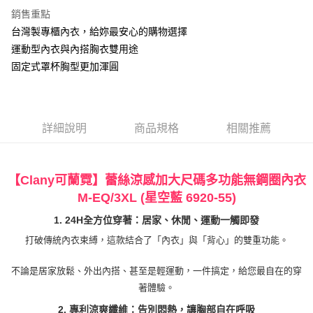
AFTEE先享後付是「在收到商品之後才付款」的支付方式。 讓您購物簡單
銷售重點
便利好安心！
１．簡單：不需註冊會員、不需綁卡、不需儲值。
台灣製專櫃內衣，給妳最安心的購物選擇
運送方式
２．便利：只要手機號碼，簡訊認證，即可結帳。
運動型內衣與內搭胸衣雙用途
３．安心：先確認商品／服務後，再付款。
全家付款取貨
固定式罩杯胸型更加渾圓
每筆NT$90，滿NT$888(含以上)免運費
【「AFTEE先享後付」結帳流程】
１．於結帳方式選擇「AFTEE先享後付」後，將跳轉至「AFTEE先享後付」
付款後全家取貨
結帳頁面，進行簡訊認證並確認金額後，即可完成結帳。
２．訂單成立數日內，您將收到繳費通知簡訊。
每筆NT$90，滿NT$888(含以上)免運費
３．收到繳費通知簡訊後14天內，點擊此簡訊中的連結，可透過四大超商／
詳細說明
商品規格
相關推薦
ATM／網路銀行／等多元方式進行付款，方視為交易完成。
7-11付款取貨
※ 請注意：結帳手續完成當下不需立刻繳費，但若您需要取消訂單，請聯絡
每筆NT$90，滿NT$1,000(含以上)免運費
購買商品的店家。未經商家同意取消之訂單仍視為有效，需透過AFTEE先享
後付繳納相關費用。
【Clany可蘭霓】蕾絲涼感加大尺碼多功能無鋼圈內衣
付款後7-11取貨
※ 交易是否成功請以「AFTEE先享後付 」之結帳頁面顯示為準，若有關於
M-EQ/3XL
(星空藍 6920-55)
是否繳費成功／繳費後需取消欲退款等相關疑問，請聯繫「AFTEE先享後付
每筆NT$90，滿NT$1,000(含以上)免運費
客戶支援中心」
https://netprotections.freshdesk.com/support/home
1. 24H全方位穿著：居家、休閒、運動一觸即發
宅配
打破傳統內衣束縛，這款結合了「內衣」與「背心」的雙重功能。
【注意事項】
１．透過由恩沛科技股份有限公司提供之「AFTEE先享後付」服務完成之交
每筆NT$90，滿NT$1,000(含以上)免運費
易，需依本服務之必要範圍內提供個人資料，並將交易相關給付款項請求債
不論是居家放鬆、外出內搭、甚至是輕運動，一件搞定，給您最自在的穿
權轉讓予恩沛科技股份有限公司。
Global Shipping
查看運費
著體驗。
２．關於個人資料處理事宜，請瀏覽以下網址：
https://aftee.tw/terms/#terms3
2. 專利涼爽纖維：告別悶熱，讓胸部自在呼吸