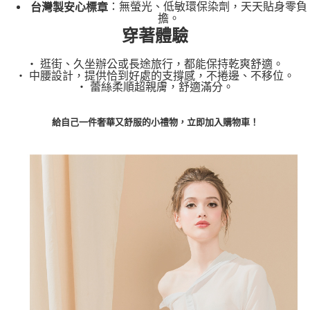
３．未成年的使用者請事先徵得法定代理人或監護人之同意方可使用
：無螢光、低敏環保染劑，天天貼身零負
台灣製安心標章
「AFTEE先享後付」，若未經同意申辦者引起之損失，本公司不負相關責
擔。
任。
穿著體驗
４．使用「AFTEE先享後付」時，將依據個別帳號之用戶狀況，依本公司即
時審查核予不同之上限額度；若仍有額度不足之情形，本公司將視審查結果
‧ 逛街、久坐辦公或長途旅行，都能保持乾爽舒適。
請求用戶進行身份認證。
‧ 中腰設計，提供恰到好處的支撐感，不捲邊、不移位。
５．嚴禁一人註冊多個帳號或使用他人資訊註冊。若發現惡意使用之情形，
‧ 蕾絲柔順超親膚，舒適滿分。
恩沛科技股份有限公司將有權停止該用戶之使用額度並採取法律行動。
給自己一件奢華又舒服的小禮物，立即加入購物車！