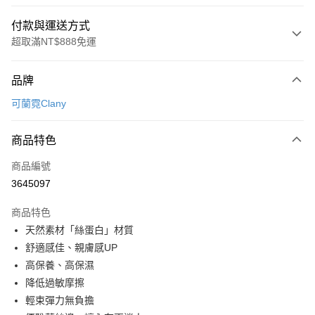
付款與運送方式
超取滿NT$888免運
付款方式
品牌
信用卡一次付款
可蘭霓Clany
超商取貨付款
商品特色
LINE Pay
商品編號
Apple Pay
3645097
街口支付
商品特色
悠遊付
天然素材「絲蛋白」材質
全盈+PAY
舒適感佳、親膚感UP
高保養、高保濕
AFTEE先享後付
降低過敏摩擦
相關說明
輕束彈力無負擔
【關於「AFTEE先享後付」】
ATM付款