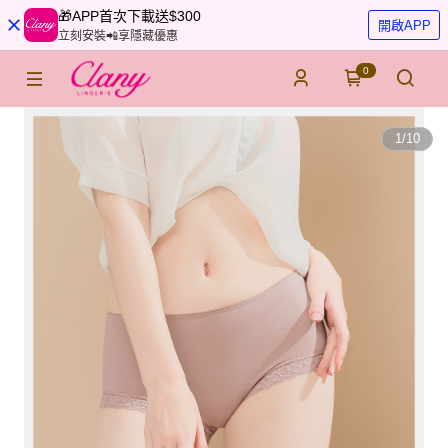
🎁APP首次下載送$300
開啟APP
立刻安裝📲享隱藏優惠
0
1
/
10