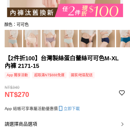
顏色：可可色
【2件折100】台灣製絲蛋白蕾絲可可色M-XL
內褲 2171-15
App 獨享活動
超取滿NT$888免運
國家/地區配送
NT$340
NT$270
App 結帳可享專屬活動優惠價
立即下載
請選擇商品選項