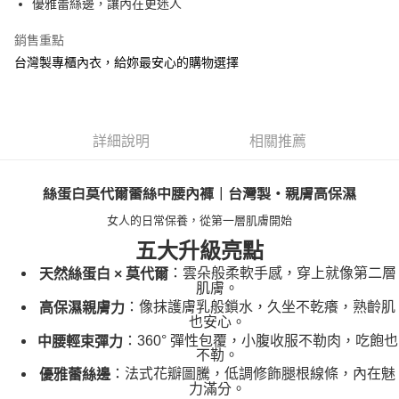
AFTEE先享後付是「在收到商品之後才付款」的支付方式。 讓您購物簡單
優雅蕾絲邊，讓內在更迷人
便利好安心！
１．簡單：不需註冊會員、不需綁卡、不需儲值。
銷售重點
運送方式
２．便利：只要手機號碼，簡訊認證，即可結帳。
台灣製專櫃內衣，給妳最安心的購物選擇
３．安心：先確認商品／服務後，再付款。
全家付款取貨
每筆NT$90，滿NT$888(含以上)免運費
【「AFTEE先享後付」結帳流程】
１．於結帳方式選擇「AFTEE先享後付」後，將跳轉至「AFTEE先享後付」
付款後全家取貨
結帳頁面，進行簡訊認證並確認金額後，即可完成結帳。
詳細說明
相關推薦
２．訂單成立數日內，您將收到繳費通知簡訊。
每筆NT$90，滿NT$888(含以上)免運費
３．收到繳費通知簡訊後14天內，點擊此簡訊中的連結，可透過四大超商／
ATM／網路銀行／等多元方式進行付款，方視為交易完成。
7-11付款取貨
絲蛋白莫代爾蕾絲中腰內褲｜台灣製・親膚高保濕
※ 請注意：結帳手續完成當下不需立刻繳費，但若您需要取消訂單，請聯絡
每筆NT$90，滿NT$1,000(含以上)免運費
購買商品的店家。未經商家同意取消之訂單仍視為有效，需透過AFTEE先享
女人的日常保養，從第一層肌膚開始
後付繳納相關費用。
付款後7-11取貨
※ 交易是否成功請以「AFTEE先享後付 」之結帳頁面顯示為準，若有關於
五大升級亮點
是否繳費成功／繳費後需取消欲退款等相關疑問，請聯繫「AFTEE先享後付
每筆NT$90，滿NT$1,000(含以上)免運費
：雲朵般柔軟手感，穿上就像第二層
天然絲蛋白 × 莫代爾
客戶支援中心」
https://netprotections.freshdesk.com/support/home
肌膚。
宅配
：像抹護膚乳般鎖水，久坐不乾癢，熟齡肌
高保濕親膚力
【注意事項】
也安心。
１．透過由恩沛科技股份有限公司提供之「AFTEE先享後付」服務完成之交
每筆NT$90，滿NT$1,000(含以上)免運費
易，需依本服務之必要範圍內提供個人資料，並將交易相關給付款項請求債
：360° 彈性包覆，小腹收服不勒肉，吃飽也
中腰輕束彈力
不勒。
權轉讓予恩沛科技股份有限公司。
Global Shipping
查看運費
２．關於個人資料處理事宜，請瀏覽以下網址：
：法式花瓣圖騰，低調修飾腿根線條，內在魅
優雅蕾絲邊
https://aftee.tw/terms/#terms3
力滿分。