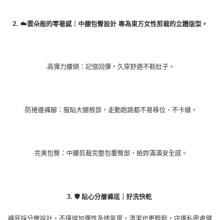
2. ☁️雲朵般的零著感｜中腰包臀設計 專為東方女性剪裁的立體版型。
·高彈力腰頭：記憶回彈，久穿舒適不勒肚子。
·防捲邊褲腳：服貼大腿根部，走動跑跳都不易移位、不卡縫。
·完美包臀：中腰剪裁完整包覆臀部，給妳滿滿安全感。
3. 🛡️ 貼心分層褲底｜好洗快乾
褲底採分層設計，不僅增加彈性及透氣度，清潔也更輕鬆，守護私密處健