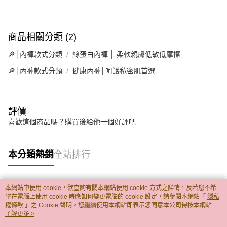
商品相關分類 (2)
🔎│內褲款式分類
絲蛋白內褲 │ 柔軟親膚低敏低摩擦
🔎│內褲款式分類
健康內褲│呵護私密肌首選
評價
喜歡這個商品嗎？購買後給他一個好評吧
本分類熱銷
全站排行
本網站中使用 cookie，欲查詢有關本網站使用 cookie 方式之詳情，及若您不希
熱門標籤
望在電腦上使用 cookie 時應如何變更電腦的 cookie 設定，請參閱本網站「
隱私
權條款
」之 Cookie 聲明。您繼續使用本網站即表示您同意本公司得按本網站使
用條款之 Cookie 聲明使用 cookie。
了解更多 >