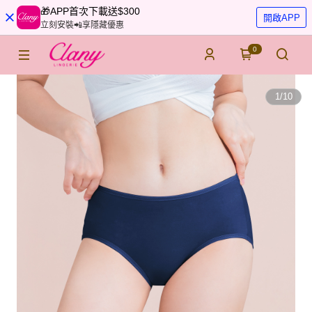
🎁APP首次下載送$300
開啟APP
立刻安裝📲享隱藏優惠
0
1
/
10