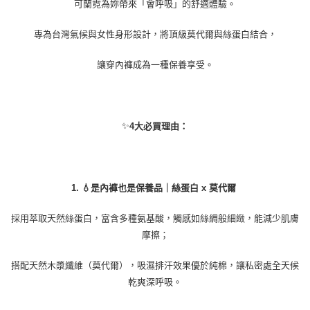
可蘭霓為妳帶來「會呼吸」的舒適體驗。
https://aftee.tw/terms/#terms3
３．未成年的使用者請事先徵得法定代理人或監護人之同意方可使用
「AFTEE先享後付」，若未經同意申辦者引起之損失，本公司不負相關責
專為台灣氣候與女性身形設計，將頂級莫代爾與絲蛋白結合，
任。
４．使用「AFTEE先享後付」時，將依據個別帳號之用戶狀況，依本公司即
讓穿內褲成為一種保養享受。
時審查核予不同之上限額度；若仍有額度不足之情形，本公司將視審查結果
請求用戶進行身份認證。
５．嚴禁一人註冊多個帳號或使用他人資訊註冊。若發現惡意使用之情形，
恩沛科技股份有限公司將有權停止該用戶之使用額度並採取法律行動。
✨
4大必買理由：
1. 💧是內褲也是保養品｜絲蛋白 x 莫代爾
採用萃取天然絲蛋白，富含多種氨基酸，觸感如絲綢般細緻，能減少肌膚
摩擦；
搭配天然木漿纖維（莫代爾），吸濕排汗效果優於純棉，讓私密處全天候
乾爽深呼吸。