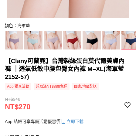
顏色：海軍藍
【Clany可蘭霓】台灣製絲蛋白莫代爾美膚內
褲 ｜透氣低敏中腰包臀女內褲 M–XL(海軍藍
2152-57)
App 獨享活動
超取滿NT$888免運
國家/地區配送
NT$340
NT$270
App 結帳可享專屬活動優惠價
立即下載