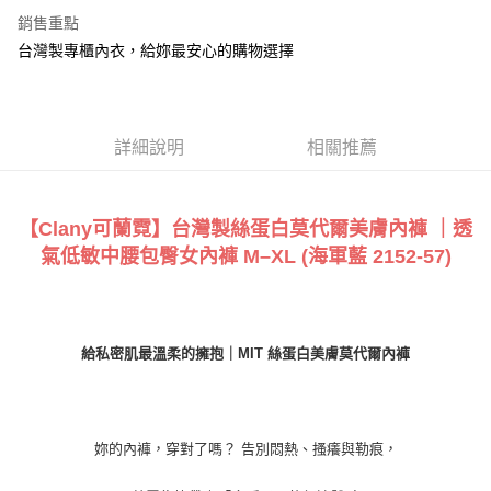
【關於「AFTEE先享後付」】
銷售重點
ATM付款
AFTEE先享後付是「在收到商品之後才付款」的支付方式。 讓您購物簡單
台灣製專櫃內衣，給妳最安心的購物選擇
便利好安心！
１．簡單：不需註冊會員、不需綁卡、不需儲值。
運送方式
２．便利：只要手機號碼，簡訊認證，即可結帳。
３．安心：先確認商品／服務後，再付款。
全家付款取貨
每筆NT$90，滿NT$888(含以上)免運費
詳細說明
相關推薦
【「AFTEE先享後付」結帳流程】
１．於結帳方式選擇「AFTEE先享後付」後，將跳轉至「AFTEE先享後付」
付款後全家取貨
結帳頁面，進行簡訊認證並確認金額後，即可完成結帳。
２．訂單成立數日內，您將收到繳費通知簡訊。
每筆NT$90，滿NT$888(含以上)免運費
【Clany可蘭霓】台灣製絲蛋白莫代爾美膚內褲 ｜透
３．收到繳費通知簡訊後14天內，點擊此簡訊中的連結，可透過四大超商／
ATM／網路銀行／等多元方式進行付款，方視為交易完成。
氣低敏中腰包臀女內褲 M–XL
(海軍藍 2152-57)
7-11付款取貨
※ 請注意：結帳手續完成當下不需立刻繳費，但若您需要取消訂單，請聯絡
每筆NT$90，滿NT$1,000(含以上)免運費
購買商品的店家。未經商家同意取消之訂單仍視為有效，需透過AFTEE先享
後付繳納相關費用。
付款後7-11取貨
※ 交易是否成功請以「AFTEE先享後付 」之結帳頁面顯示為準，若有關於
是否繳費成功／繳費後需取消欲退款等相關疑問，請聯繫「AFTEE先享後付
給私密肌最溫柔的擁抱｜MIT 絲蛋白美膚莫代爾內褲
每筆NT$90，滿NT$1,000(含以上)免運費
客戶支援中心」
https://netprotections.freshdesk.com/support/home
宅配
【注意事項】
１．透過由恩沛科技股份有限公司提供之「AFTEE先享後付」服務完成之交
每筆NT$90，滿NT$1,000(含以上)免運費
易，需依本服務之必要範圍內提供個人資料，並將交易相關給付款項請求債
妳的內褲，穿對了嗎？ 告別悶熱、搔癢與勒痕，
權轉讓予恩沛科技股份有限公司。
Global Shipping
查看運費
２．關於個人資料處理事宜，請瀏覽以下網址：