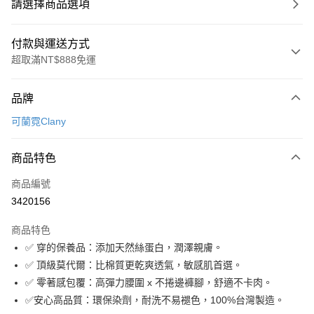
請選擇商品選項
付款與運送方式
超取滿NT$888免運
付款方式
品牌
信用卡一次付款
可蘭霓Clany
超商取貨付款
商品特色
LINE Pay
商品編號
Apple Pay
3420156
街口支付
商品特色
悠遊付
✅ 穿的保養品：添加天然絲蛋白，潤澤親膚。
全盈+PAY
✅ 頂級莫代爾：比棉質更乾爽透氣，敏感肌首選。
✅ 零著感包覆：高彈力腰圍 x 不捲邊褲腳，舒適不卡肉。
AFTEE先享後付
✅安心高品質：環保染劑，耐洗不易褪色，100%台灣製造。
相關說明