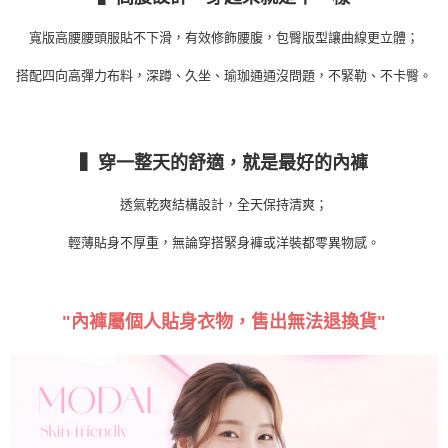
寬版高腰腰頭服貼不下滑，有效修飾腰腹，包臀版型讓曲線更立體；
搭配四向高彈力布料，深蹲、久坐、瑜珈通通沒問題，不緊勒、不卡臀。
▍穿一整天的舒適，就是最好的內褲
透氣乾爽結構設計，全天保持清爽；
輕薄貼身不厚重，無論穿搭緊身褲或洋裝都零異物感。
"內褲屬個人貼身衣物，售出無法退換貨"