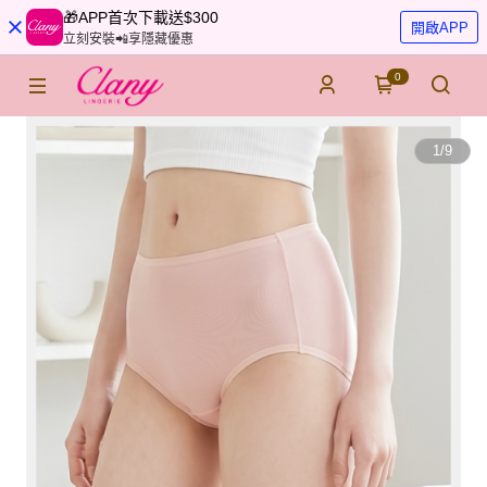
🎁APP首次下載送$300
開啟APP
立刻安裝📲享隱藏優惠
0
1
/
9