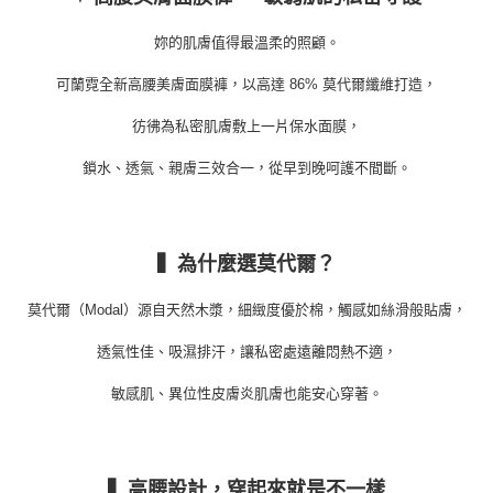
３．未成年的使用者請事先徵得法定代理人或監護人之同意方可使用
「AFTEE先享後付」，若未經同意申辦者引起之損失，本公司不負相關責
妳的肌膚值得最溫柔的照顧。
任。
４．使用「AFTEE先享後付」時，將依據個別帳號之用戶狀況，依本公司即
可蘭霓全新高腰美膚面膜褲，以高達 86% 莫代爾纖維打造，
時審查核予不同之上限額度；若仍有額度不足之情形，本公司將視審查結果
請求用戶進行身份認證。
５．嚴禁一人註冊多個帳號或使用他人資訊註冊。若發現惡意使用之情形，
彷彿為私密肌膚敷上一片保水面膜，
恩沛科技股份有限公司將有權停止該用戶之使用額度並採取法律行動。
鎖水、透氣、親膚三效合一，從早到晚呵護不間斷。
▍為什麼選莫代爾？
莫代爾（Modal）源自天然木漿，細緻度優於棉，觸感如絲滑般貼膚，
透氣性佳、吸濕排汗，讓私密處遠離悶熱不適，
敏感肌、異位性皮膚炎肌膚也能安心穿著。
▍高腰設計，穿起來就是不一樣