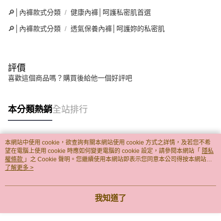
🔎│內褲款式分類
健康內褲│呵護私密肌首選
🔎│內褲款式分類
透氣保養內褲│呵護妳的私密肌
評價
喜歡這個商品嗎？購買後給他一個好評吧
本分類熱銷
全站排行
本網站中使用 cookie，欲查詢有關本網站使用 cookie 方式之詳情，及若您不希
熱門標籤
望在電腦上使用 cookie 時應如何變更電腦的 cookie 設定，請參閱本網站「
隱私
權條款
」之 Cookie 聲明。您繼續使用本網站即表示您同意本公司得按本網站使
用條款之 Cookie 聲明使用 cookie。
了解更多 >
我知道了