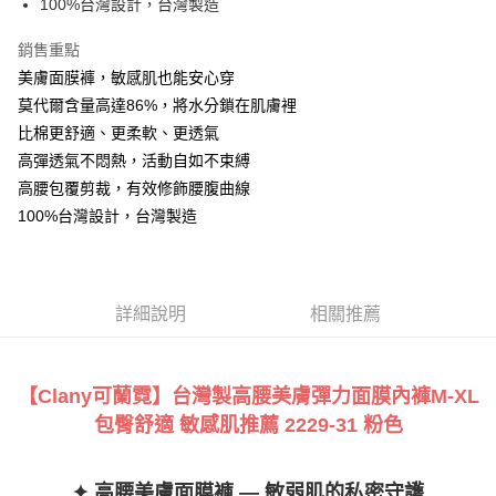
AFTEE先享後付是「在收到商品之後才付款」的支付方式。 讓您購物簡單
100%台灣設計，台灣製造
便利好安心！
１．簡單：不需註冊會員、不需綁卡、不需儲值。
銷售重點
運送方式
２．便利：只要手機號碼，簡訊認證，即可結帳。
美膚面膜褲，敏感肌也能安心穿
３．安心：先確認商品／服務後，再付款。
全家付款取貨
莫代爾含量高達86%，將水分鎖在肌膚裡
每筆NT$90，滿NT$888(含以上)免運費
【「AFTEE先享後付」結帳流程】
比棉更舒適、更柔軟、更透氣
１．於結帳方式選擇「AFTEE先享後付」後，將跳轉至「AFTEE先享後付」
付款後全家取貨
高彈透氣不悶熱，活動自如不束縛
結帳頁面，進行簡訊認證並確認金額後，即可完成結帳。
２．訂單成立數日內，您將收到繳費通知簡訊。
高腰包覆剪裁，有效修飾腰腹曲線
每筆NT$90，滿NT$888(含以上)免運費
３．收到繳費通知簡訊後14天內，點擊此簡訊中的連結，可透過四大超商／
100%台灣設計，台灣製造
ATM／網路銀行／等多元方式進行付款，方視為交易完成。
7-11付款取貨
※ 請注意：結帳手續完成當下不需立刻繳費，但若您需要取消訂單，請聯絡
每筆NT$90，滿NT$1,000(含以上)免運費
購買商品的店家。未經商家同意取消之訂單仍視為有效，需透過AFTEE先享
後付繳納相關費用。
付款後7-11取貨
※ 交易是否成功請以「AFTEE先享後付 」之結帳頁面顯示為準，若有關於
詳細說明
相關推薦
是否繳費成功／繳費後需取消欲退款等相關疑問，請聯繫「AFTEE先享後付
每筆NT$90，滿NT$1,000(含以上)免運費
客戶支援中心」
https://netprotections.freshdesk.com/support/home
宅配
【注意事項】
【Clany可蘭霓】台灣製高腰美膚彈力面膜內褲M-XL
１．透過由恩沛科技股份有限公司提供之「AFTEE先享後付」服務完成之交
每筆NT$90，滿NT$1,000(含以上)免運費
易，需依本服務之必要範圍內提供個人資料，並將交易相關給付款項請求債
包臀舒適 敏感肌推薦
2229-31 粉色
權轉讓予恩沛科技股份有限公司。
Global Shipping
查看運費
２．關於個人資料處理事宜，請瀏覽以下網址：
https://aftee.tw/terms/#terms3
✦ 高腰美膚面膜褲 — 敏弱肌的私密守護