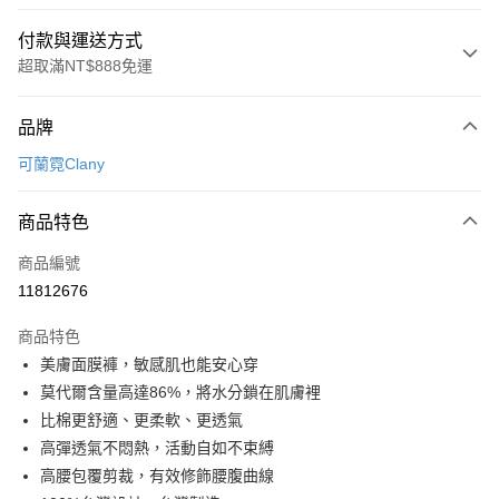
付款與運送方式
超取滿NT$888免運
付款方式
品牌
信用卡一次付款
可蘭霓Clany
超商取貨付款
商品特色
LINE Pay
商品編號
Apple Pay
11812676
街口支付
商品特色
悠遊付
美膚面膜褲，敏感肌也能安心穿
全盈+PAY
莫代爾含量高達86%，將水分鎖在肌膚裡
比棉更舒適、更柔軟、更透氣
AFTEE先享後付
高彈透氣不悶熱，活動自如不束縛
相關說明
高腰包覆剪裁，有效修飾腰腹曲線
【關於「AFTEE先享後付」】
ATM付款