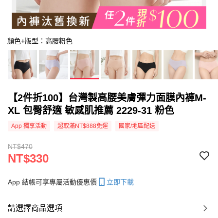
顏色+版型：高腰粉色
【2件折100】台灣製高腰美膚彈力面膜內褲M-
XL 包臀舒適 敏感肌推薦 2229-31 粉色
App 獨享活動
超取滿NT$888免運
國家/地區配送
NT$470
NT$330
App 結帳可享專屬活動優惠價
立即下載
請選擇商品選項