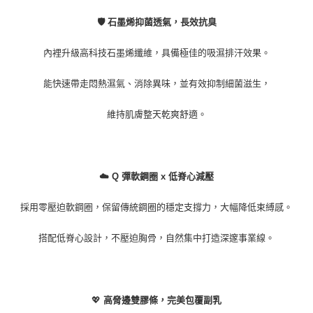
🛡️ 石墨烯抑菌透氣，長效抗臭
內裡升級高科技石墨烯纖維，具備極佳的吸濕排汗效果。
能快速帶走悶熱濕氣、消除異味，並有效抑制細菌滋生，
維持肌膚整天乾爽舒適。
☁️ Q 彈軟鋼圈 x 低脊心減壓
採用零壓迫軟鋼圈，保留傳統鋼圈的穩定支撐力，大幅降低束縛感。
搭配低脊心設計，不壓迫胸骨，自然集中打造深邃事業線。
💖
高脅邊雙膠條，完美包覆副乳