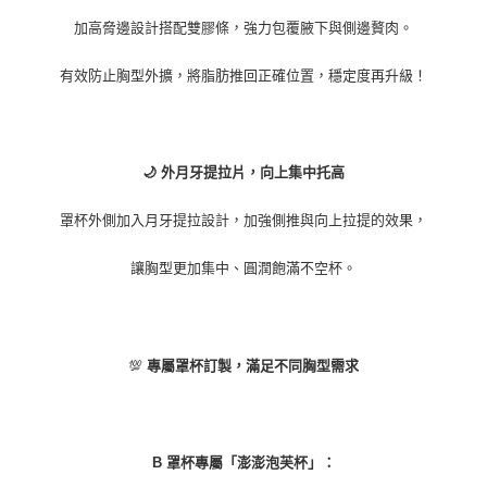
加高脅邊設計搭配雙膠條，強力包覆腋下與側邊贅肉。
有效防止胸型外擴，將脂肪推回正確位置，穩定度再升級！
🌙 外月牙提拉片，向上集中托高
罩杯外側加入月牙提拉設計，加強側推與向上拉提的效果，
讓胸型更加集中、圓潤飽滿不空杯。
💯
專屬罩杯訂製，滿足不同胸型需求
B 罩杯專屬「澎澎泡芙杯」：