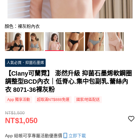
顏色：裸灰粉內衣
人氣必買．抑菌石墨烯
【Clany可蘭霓】 澎然升級 抑菌石墨烯軟鋼圈
調整型BCD內衣｜低脊心.集中包副乳.蕾絲內
衣 8071-36裸灰粉
App 獨享活動
超取滿NT$888免運
國家/地區配送
NT$1,500
NT$1,050
App 結帳可享專屬活動優惠價
立即下載