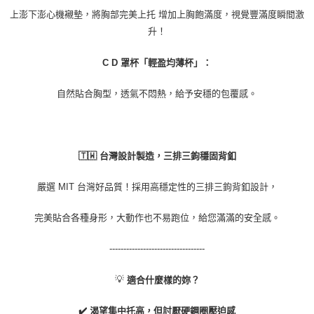
上澎下澎心機襯墊，將胸部完美上托 增加上胸飽滿度，視覺豐滿度瞬間激
升！
C D 罩杯「輕盈均薄杯」：
自然貼合胸型，透氣不悶熱，給予安穩的包覆感。
🇹🇼 台灣設計製造，三排三鉤穩固背釦
嚴選 MIT 台灣好品質！採用高穩定性的三排三鉤背釦設計，
完美貼合各種身形，大動作也不易跑位，給您滿滿的安全感。
----------------------------------
💡
適合什麼樣的妳？
✔️ 渴望集中托高，但討厭硬鋼圈壓迫感