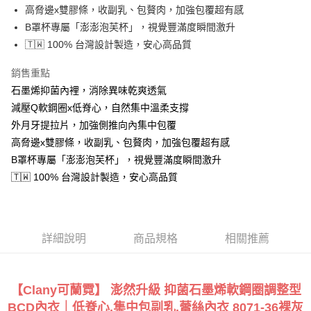
高脅邊x雙膠條，收副乳、包贅肉，加強包覆超有感
相關說明
B罩杯專屬「澎澎泡芙杯」，視覺豐滿度瞬間激升
【關於「AFTEE先享後付」】
ATM付款
AFTEE先享後付是「在收到商品之後才付款」的支付方式。 讓您購物簡單
🇹🇼 100% 台灣設計製造，安心高品質
便利好安心！
１．簡單：不需註冊會員、不需綁卡、不需儲值。
銷售重點
運送方式
２．便利：只要手機號碼，簡訊認證，即可結帳。
石墨烯抑菌內裡，消除異味乾爽透氣
３．安心：先確認商品／服務後，再付款。
全家付款取貨
減壓Q軟鋼圈x低脊心，自然集中溫柔支撐
每筆NT$90，滿NT$888(含以上)免運費
【「AFTEE先享後付」結帳流程】
外月牙提拉片，加強側推向內集中包覆
１．於結帳方式選擇「AFTEE先享後付」後，將跳轉至「AFTEE先享後付」
付款後全家取貨
高脅邊x雙膠條，收副乳、包贅肉，加強包覆超有感
結帳頁面，進行簡訊認證並確認金額後，即可完成結帳。
２．訂單成立數日內，您將收到繳費通知簡訊。
B罩杯專屬「澎澎泡芙杯」，視覺豐滿度瞬間激升
每筆NT$90，滿NT$888(含以上)免運費
３．收到繳費通知簡訊後14天內，點擊此簡訊中的連結，可透過四大超商／
🇹🇼 100% 台灣設計製造，安心高品質
ATM／網路銀行／等多元方式進行付款，方視為交易完成。
7-11付款取貨
※ 請注意：結帳手續完成當下不需立刻繳費，但若您需要取消訂單，請聯絡
每筆NT$90，滿NT$1,000(含以上)免運費
購買商品的店家。未經商家同意取消之訂單仍視為有效，需透過AFTEE先享
後付繳納相關費用。
付款後7-11取貨
※ 交易是否成功請以「AFTEE先享後付 」之結帳頁面顯示為準，若有關於
詳細說明
商品規格
相關推薦
是否繳費成功／繳費後需取消欲退款等相關疑問，請聯繫「AFTEE先享後付
每筆NT$90，滿NT$1,000(含以上)免運費
客戶支援中心」
https://netprotections.freshdesk.com/support/home
宅配
【注意事項】
【Clany可蘭霓】 澎然升級 抑菌石墨烯軟鋼圈調整型
１．透過由恩沛科技股份有限公司提供之「AFTEE先享後付」服務完成之交
每筆NT$90，滿NT$1,000(含以上)免運費
易，需依本服務之必要範圍內提供個人資料，並將交易相關給付款項請求債
BCD內衣｜低脊心.集中包副乳.蕾絲內衣 8071-36裸灰