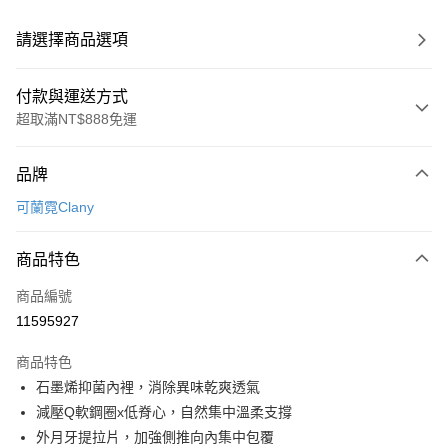
請選擇商品選項
付款與運送方式
超取滿NT$888免運
付款方式
品牌
信用卡一次付款
可蘭霓Clany
超商取貨付款
商品特色
LINE Pay
商品編號
Apple Pay
11595927
街口支付
商品特色
悠遊付
石墨烯抑菌內裡，消除異味乾爽透氣
全盈+PAY
減壓Q軟鋼圈x低脊心，自然集中溫柔支撐
外月牙提拉片，加強側推向內集中包覆
AFTEE先享後付