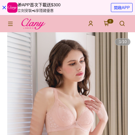
🎁APP首次下載送$300
開啟APP
立刻安裝📲享隱藏優惠
0
1
/
10