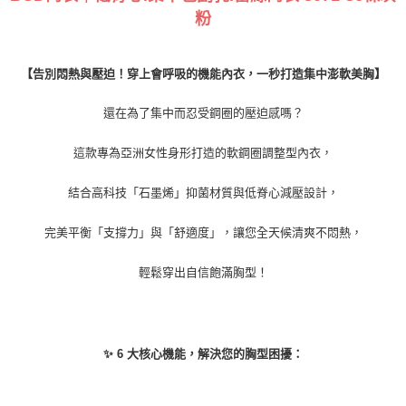
權轉讓予恩沛科技股份有限公司。
Global Shipping
查看運費
粉
２．關於個人資料處理事宜，請瀏覽以下網址：
https://aftee.tw/terms/#terms3
３．未成年的使用者請事先徵得法定代理人或監護人之同意方可使用
【告別悶熱與壓迫！穿上會呼吸的機能內衣，一秒打造集中澎軟美胸】
「AFTEE先享後付」，若未經同意申辦者引起之損失，本公司不負相關責
任。
４．使用「AFTEE先享後付」時，將依據個別帳號之用戶狀況，依本公司即
還在為了集中而忍受鋼圈的壓迫感嗎？
時審查核予不同之上限額度；若仍有額度不足之情形，本公司將視審查結果
請求用戶進行身份認證。
這款專為亞洲女性身形打造的軟鋼圈調整型內衣，
５．嚴禁一人註冊多個帳號或使用他人資訊註冊。若發現惡意使用之情形，
恩沛科技股份有限公司將有權停止該用戶之使用額度並採取法律行動。
結合高科技「石墨烯」抑菌材質與低脊心減壓設計，
完美平衡「支撐力」與「舒適度」，讓您全天候清爽不悶熱，
輕鬆穿出自信飽滿胸型！
✨ 6 大核心機能，解決您的胸型困擾：