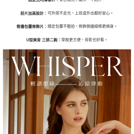
可外搭不走光，上班或外出都好安心。
前片加高設計：
穩定包覆不壓迫，修飾側邊線條更順身。
脅邊包覆修飾片：
穿脫更方便，背影也好看。
U型美背 三排二鉤：