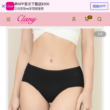
🎁APP首次下載送$300
開啟APP
立刻安裝📲享隱藏優惠
0
1
/
9