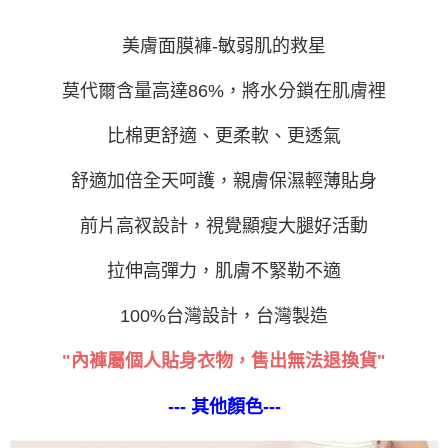
３．未成年的使用者請事先徵得法定代理人或監護人之同意方可使用
「AFTEE先享後付」，若未經同意申辦者引起之損失，本公司不負相關責
任。
美膚面膜褲-敏弱肌的救星
４．使用「AFTEE先享後付」時，將依據個別帳號之用戶狀況，依本公司即
時審查核予不同之上限額度；若仍有額度不足之情形，本公司將視審查結果
莫代爾含量高達86%，將水分鎖在肌膚裡
請求用戶進行身份認證。
５．嚴禁一人註冊多個帳號或使用他人資訊註冊。若發現惡意使用之情形，
恩沛科技股份有限公司將有權停止該用戶之使用額度並採取法律行動。
比棉更舒適、更柔軟、更透氣
舒適加倍全天呵護，親膚保濕輕薄貼身
前片高衩設計，視覺顯瘦大腿好活動
拉伸高彈力，肌膚不緊勒不適
100%台灣設計，台灣製造
"內褲屬個人貼身衣物，售出無法退換貨"
--- 其他顏色---