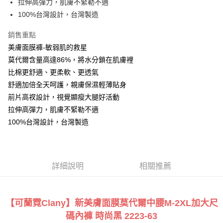
AFTEE先享後付是「在收到商品之後才付款」的支付方式。 讓您購物簡單
拉伸高彈力，肌膚不緊勒不適
便利好安心！
100%台灣設計，台灣製造
１．簡單：不需註冊會員、不需綁卡、不需儲值。
運送方式
２．便利：只要手機號碼，簡訊認證，即可結帳。
銷售重點
３．安心：先確認商品／服務後，再付款。
全家付款取貨
美膚面膜褲-敏弱肌的救星
每筆NT$90，滿NT$888(含以上)免運費
【「AFTEE先享後付」結帳流程】
莫代爾含量高達86%，將水分鎖在肌膚裡
１．於結帳方式選擇「AFTEE先享後付」後，將跳轉至「AFTEE先享後付」
付款後全家取貨
比棉更舒適、更柔軟、更透氣
結帳頁面，進行簡訊認證並確認金額後，即可完成結帳。
２．訂單成立數日內，您將收到繳費通知簡訊。
舒適加倍全天呵護，親膚保濕輕薄貼身
每筆NT$90，滿NT$888(含以上)免運費
３．收到繳費通知簡訊後14天內，點擊此簡訊中的連結，可透過四大超商／
前片高衩設計，視覺顯瘦大腿好活動
ATM／網路銀行／等多元方式進行付款，方視為交易完成。
7-11付款取貨
※ 請注意：結帳手續完成當下不需立刻繳費，但若您需要取消訂單，請聯絡
拉伸高彈力，肌膚不緊勒不適
每筆NT$90，滿NT$1,000(含以上)免運費
購買商品的店家。未經商家同意取消之訂單仍視為有效，需透過AFTEE先享
100%台灣設計，台灣製造
後付繳納相關費用。
付款後7-11取貨
※ 交易是否成功請以「AFTEE先享後付 」之結帳頁面顯示為準，若有關於
是否繳費成功／繳費後需取消欲退款等相關疑問，請聯繫「AFTEE先享後付
每筆NT$90，滿NT$1,000(含以上)免運費
客戶支援中心」
https://netprotections.freshdesk.com/support/home
詳細說明
相關推薦
宅配
【注意事項】
１．透過由恩沛科技股份有限公司提供之「AFTEE先享後付」服務完成之交
每筆NT$90，滿NT$1,000(含以上)免運費
易，需依本服務之必要範圍內提供個人資料，並將交易相關給付款項請求債
權轉讓予恩沛科技股份有限公司。
Global Shipping
查看運費
【可蘭霓Clany】新美膚面膜莫代爾中腰M-2XL加大尺
２．關於個人資料處理事宜，請瀏覽以下網址：
碼內褲
時尚黑 2223-63
https://aftee.tw/terms/#terms3