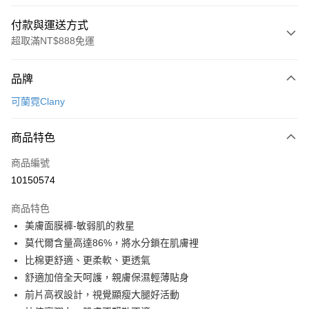
付款與運送方式
超取滿NT$888免運
付款方式
品牌
信用卡一次付款
可蘭霓Clany
超商取貨付款
商品特色
LINE Pay
商品編號
Apple Pay
10150574
街口支付
商品特色
悠遊付
美膚面膜褲-敏弱肌的救星
全盈+PAY
莫代爾含量高達86%，將水分鎖在肌膚裡
比棉更舒適、更柔軟、更透氣
AFTEE先享後付
舒適加倍全天呵護，親膚保濕輕薄貼身
相關說明
前片高衩設計，視覺顯瘦大腿好活動
【關於「AFTEE先享後付」】
ATM付款