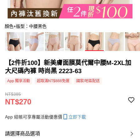
顏色+版型：中腰黑色
【2件折100】新美膚面膜莫代爾中腰M-2XL加
大尺碼內褲 時尚黑 2223-63
App 獨享活動
超取滿NT$888免運
國家/地區配送
NT$385
NT$270
App 結帳可享專屬活動優惠價
立即下載
請選擇商品選項