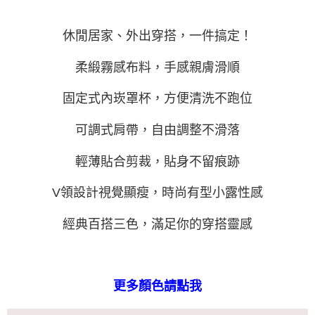
任。
４．使用「AFTEE先享後付」時，將依據個別帳號之用戶狀況，依本公司即
休閒居家、外出穿搭，一件搞定！
時審查核予不同之上限額度；若仍有額度不足之情形，本公司將視審查結果
請求用戶進行身份認證。
５．嚴禁一人註冊多個帳號或使用他人資訊註冊。若發現惡意使用之情形，
柔緞霧感布料，手感親膚滑順
恩沛科技股份有限公司將有權停止該用戶之使用額度並採取法律行動。
固定式內崁罩杯，方便清洗不跑位
可調式肩帶，自由調整不滑落
輕薄貼合剪裁，貼身不留痕跡
V領設計視覺顯瘦，時尚有型小露性感
經典百搭三色，滿足你的穿搭靈感
更多顏色請點我