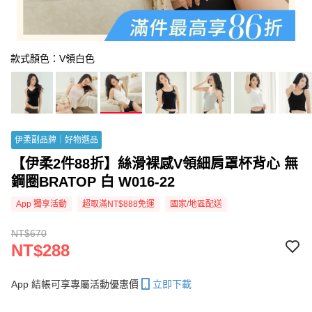
款式顏色：V領白色
伊柔副品牌｜好物選品
【伊柔2件88折】絲滑裸感V領細肩罩杯背心 無
鋼圈BRATOP 白 W016-22
App 獨享活動
超取滿NT$888免運
國家/地區配送
NT$670
NT$288
App 結帳可享專屬活動優惠價
立即下載