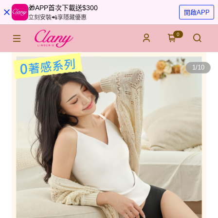
🎁APP首次下載送$300
開啟APP
立刻安裝📲享隱藏優惠
0
1
/
10