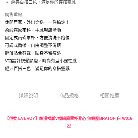
經典百搭三色，滿足你的穿搭靈感
１．簡單：不需註冊會員、不需綁卡、不需儲值。
運送方式
２．便利：只要手機號碼，簡訊認證，即可結帳。
銷售重點
３．安心：先確認商品／服務後，再付款。
全家付款取貨
休閒居家、外出穿搭，一件搞定！
每筆NT$90，滿NT$888(含以上)免運費
【「AFTEE先享後付」結帳流程】
柔緞霧感布料，手感親膚滑順
１．於結帳方式選擇「AFTEE先享後付」後，將跳轉至「AFTEE先享後付」
付款後全家取貨
固定式內崁罩杯，方便清洗不跑位
結帳頁面，進行簡訊認證並確認金額後，即可完成結帳。
２．訂單成立數日內，您將收到繳費通知簡訊。
可調式肩帶，自由調整不滑落
每筆NT$90，滿NT$888(含以上)免運費
３．收到繳費通知簡訊後14天內，點擊此簡訊中的連結，可透過四大超商／
輕薄貼合剪裁，貼身不留痕跡
ATM／網路銀行／等多元方式進行付款，方視為交易完成。
7-11付款取貨
※ 請注意：結帳手續完成當下不需立刻繳費，但若您需要取消訂單，請聯絡
V領設計視覺顯瘦，時尚有型小露性感
每筆NT$90，滿NT$1,000(含以上)免運費
購買商品的店家。未經商家同意取消之訂單仍視為有效，需透過AFTEE先享
經典百搭三色，滿足你的穿搭靈感
後付繳納相關費用。
付款後7-11取貨
※ 交易是否成功請以「AFTEE先享後付 」之結帳頁面顯示為準，若有關於
是否繳費成功／繳費後需取消欲退款等相關疑問，請聯繫「AFTEE先享後付
每筆NT$90，滿NT$1,000(含以上)免運費
客戶支援中心」
https://netprotections.freshdesk.com/support/home
詳細說明
商品規格
相關推薦
宅配
【注意事項】
１．透過由恩沛科技股份有限公司提供之「AFTEE先享後付」服務完成之交
每筆NT$90，滿NT$1,000(含以上)免運費
易，需依本服務之必要範圍內提供個人資料，並將交易相關給付款項請求債
權轉讓予恩沛科技股份有限公司。
Global Shipping
查看運費
【伊柔 EVEROY】絲滑裸感V領細肩罩杯背心 無鋼圈BRATOP 白 W016-
２．關於個人資料處理事宜，請瀏覽以下網址：
22
https://aftee.tw/terms/#terms3
３．未成年的使用者請事先徵得法定代理人或監護人之同意方可使用
「AFTEE先享後付」，若未經同意申辦者引起之損失，本公司不負相關責