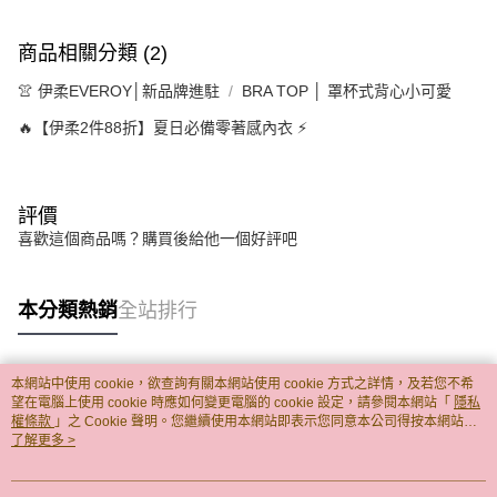
商品相關分類 (2)
👚 伊柔EVEROY│新品牌進駐
BRA TOP │ 罩杯式背心小可愛
🔥【伊柔2件88折】夏日必備零著感內衣 ⚡
評價
喜歡這個商品嗎？購買後給他一個好評吧
本分類熱銷
全站排行
本網站中使用 cookie，欲查詢有關本網站使用 cookie 方式之詳情，及若您不希
熱門標籤
望在電腦上使用 cookie 時應如何變更電腦的 cookie 設定，請參閱本網站「
隱私
權條款
」之 Cookie 聲明。您繼續使用本網站即表示您同意本公司得按本網站使
用條款之 Cookie 聲明使用 cookie。
了解更多 >