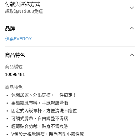
付款與運送方式
超取滿NT$888免運
付款方式
品牌
信用卡一次付款
伊柔EVEROY
超商取貨付款
商品特色
LINE Pay
商品編號
Apple Pay
10095481
街口支付
商品特色
悠遊付
休閒居家、外出穿搭，一件搞定！
全盈+PAY
柔緞霧感布料，手感親膚滑順
固定式內崁罩杯，方便清洗不跑位
AFTEE先享後付
可調式肩帶，自由調整不滑落
相關說明
輕薄貼合剪裁，貼身不留痕跡
【關於「AFTEE先享後付」】
ATM付款
AFTEE先享後付是「在收到商品之後才付款」的支付方式。 讓您購物簡單
V領設計視覺顯瘦，時尚有型小露性感
便利好安心！